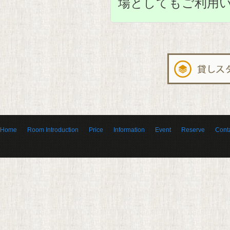
場としてもご利用
Home
Room Introduction
Price
Information
Event
Reserve
Cont