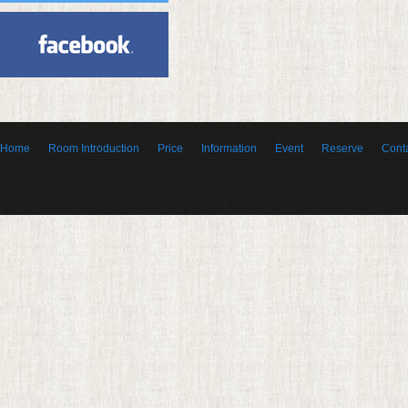
Home
Room Introduction
Price
Information
Event
Reserve
Cont