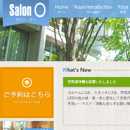
空気清浄機を設置いたしました
小ルームに1台、スタジオに2台、空気
LEDの色が緑・黄・赤と変化して空気
手洗い・マスク・消毒も怠らずお願い